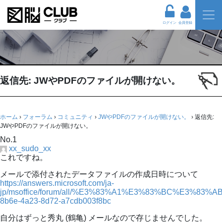
ログイン
会員登録
返信先: JWやPDFのファイルが開けない。
ホーム
›
フォーラム
›
コミュニティ
›
JWやPDFのファイルが開けない。
›
返信先:
JWやPDFのファイルが開けない。
No.1
xx_sudo_xx
これですね。
メールで添付されたデータファイルの作成日時について
https://answers.microsoft.com/ja-
jp/msoffice/forum/all/%E3%83%A1%E3%83%BC%E3%83%
8b6e-4a23-8d72-a7cdb003f8bc
自分はずっと秀丸 (鶴亀) メールなので存じませんでした。