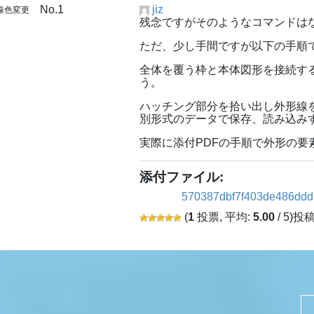
No.1
jiz
線色変更
残念ですがそのようなコマンドは
ただ、少し手間ですが以下の手順
全体を覆う枠と本体図形を接続す
う。
ハッチング部分を拾い出し外形線
別形式のデータで保存、読み込み
実際に添付PDFの手順で外形の要
添付ファイル:
570387dbf7f403de486ddd
(
1
投票, 平均:
5.00
/ 5)
投稿