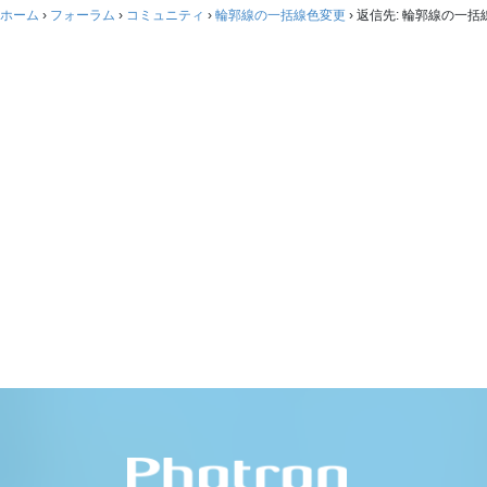
ホーム
›
フォーラム
›
コミュニティ
›
輪郭線の一括線色変更
›
返信先: 輪郭線の一括