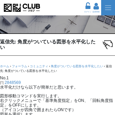
ログイン
会員登録
返信先: 角度がついている図形を水平化した
い
ホーム
›
フォーラム
›
コミュニティ
›
角度がついている図形を水平化したい
›
返信
先: 角度がついている図形を水平化したい
No.1
2848569
水平化だけなら以下が簡単だと思います。
図形移動コマンドを実行します。
右クリックメニューで「基準角度指定」をON、「回転角度指
定」をOFFにします。
（アイコンが四角で囲まれたらONです）
図形を選択します。