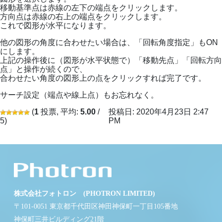
移動基準点は赤線の左下の端点をクリックします。
方向点は赤線の右上の端点をクリックします。
これで図形が水平になります。
他の図形の角度に合わせたい場合は、「回転角度指定」もON
にします。
上記の操作後に（図形が水平状態で）「移動先点」「回転方向
点」と操作が続くので、
合わせたい角度の図形上の点をクリックすれば完了です。
サーチ設定（端点や線上点）もお忘れなく。
(
1
投票, 平均:
5.00
/
投稿日: 2020年4月23日 2:47
5)
PM
株式会社フォトロン (PHOTRON LIMITED)
〒101-0051 東京都千代田区神田神保町一丁目105番地
神保町三井ビルディング21階