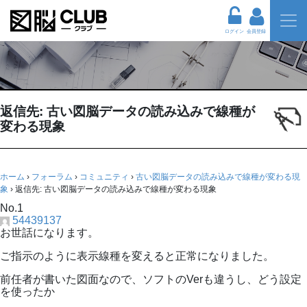
ログイン
会員登録
返信先: 古い図脳データの読み込みで線種が
変わる現象
ホーム
›
フォーラム
›
コミュニティ
›
古い図脳データの読み込みで線種が変わる現
象
›
返信先: 古い図脳データの読み込みで線種が変わる現象
No.1
54439137
お世話になります。
ご指示のように表示線種を変えると正常になりました。
前任者が書いた図面なので、ソフトのVerも違うし、どう設定
を使ったか