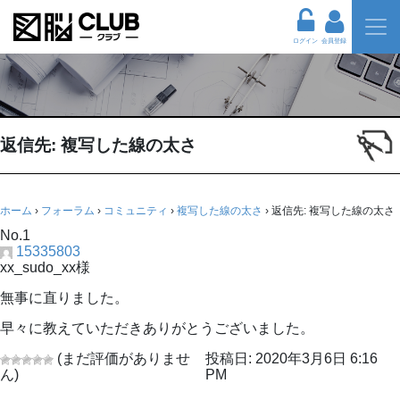
ログイン
会員登録
返信先: 複写した線の太さ
ホーム
›
フォーラム
›
コミュニティ
›
複写した線の太さ
›
返信先: 複写した線の太さ
No.1
15335803
xx_sudo_xx様
無事に直りました。
早々に教えていただきありがとうございました。
(まだ評価がありませ
投稿日: 2020年3月6日 6:16
ん)
PM