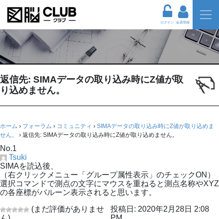
ログイン
会員登録
返信先: SIMAデータの取り込み時にZ値が取
り込めません。
ホーム
›
フォーラム
›
コミュニティ
›
SIMAデータの取り込み時にZ値が取り込めま
せん。
›
返信先: SIMAデータの取り込み時にZ値が取り込めません。
No.1
Tsuki
SIMAを読込後、
（右クリックメニュー「グループ属性表示」のチェックON）
選択コマンドで測点の文字にマウスを重ねると測点名称やXYZ
の各座標がバルーン表示されると思います。
(まだ評価がありませ
投稿日: 2020年2月28日 2:08
ん)
PM