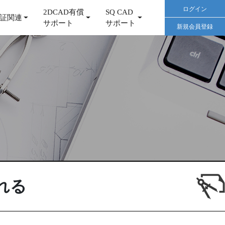
ログイン
2DCAD有償
SQ CAD
証関連
サポート
サポート
新規会員登録
れる