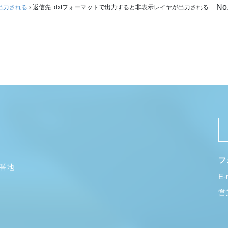
No
出力される
›
返信先: dxfフォーマットで出力すると非表示レイヤが出力される
フ
5番地
E-
営業