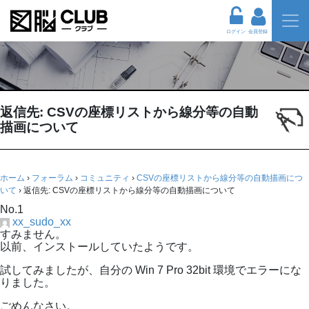
ログイン
会員登録
返信先: CSVの座標リストから線分等の自動
描画について
ホーム
›
フォーラム
›
コミュニティ
›
CSVの座標リストから線分等の自動描画につ
いて
›
返信先: CSVの座標リストから線分等の自動描画について
No.1
xx_sudo_xx
すみません。
以前、インストールしていたようです。
試してみましたが、自分の Win 7 Pro 32bit 環境でエラーにな
りました。
ごめんなさい。