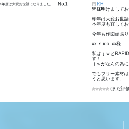
No.1
KH
 本年度は大変お世話になりました。
皆様明けましてお
昨年は大変お世話
本年度も宜しくおね
今年も作図頑張り
xx_sudo_xx様
私はｊｗとRAP
す！
ｊｗがなんの為に
でもフリー素材は
うと思います。
(まだ評