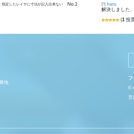
No.1
haru
: 指定したレイヤに寸法が記入出来ない
解決しました
(
1
投票
フ
5番地
E-
営業