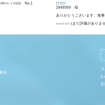
No.1
KH
入力時のレイヤ設定
2848569 様
ありがとうございます、無事に
(まだ評価がありませ
フ
5番地
E-
営業