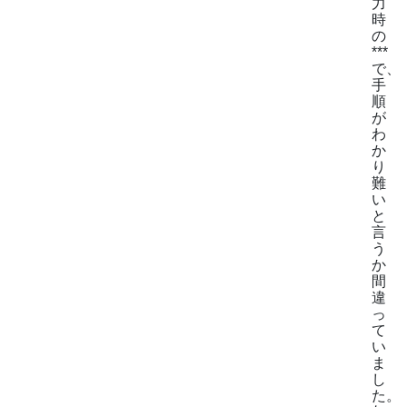
力
時
の
***
で、
手
順
が
わ
か
り
難
い
と
言
う
か
間
違
っ
て
い
ま
し
た。