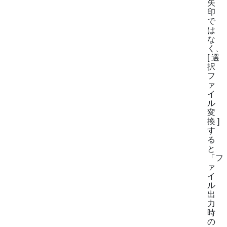
矢
印
で
は
な
く、
[ 選
択
フ
ァ
イ
ル
変
換 ]
す
る
と
「フ
ァ
イ
ル
出
力
時
の