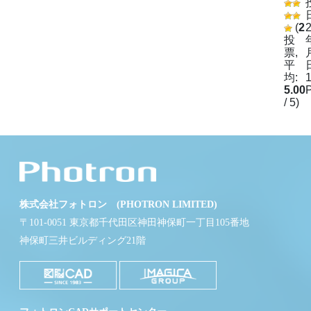
(
2
投
票,
平
均:
1
5.00
/ 5)
株式会社フォトロン (PHOTRON LIMITED)
〒101-0051 東京都千代田区神田神保町一丁目105番地
神保町三井ビルディング21階