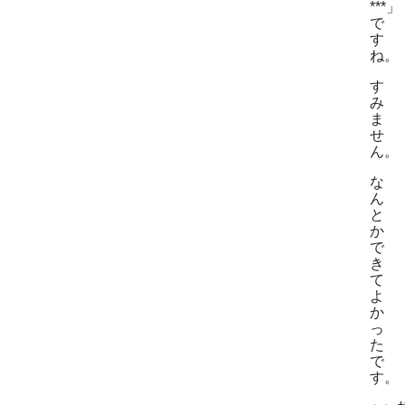
***」
で
す
ね。
す
み
ま
せ
ん。
な
ん
と
か
で
き
て
よ
か
っ
た
で
す。