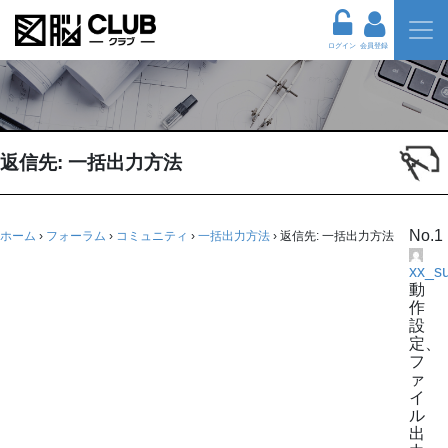
ログイン
会員登録
返信先: 一括出力方法
No.1
ホーム
›
フォーラム
›
コミュニティ
›
一括出力方法
›
返信先: 一括出力方法
xx_s
動
作
設
定、
フ
ァ
イ
ル
出