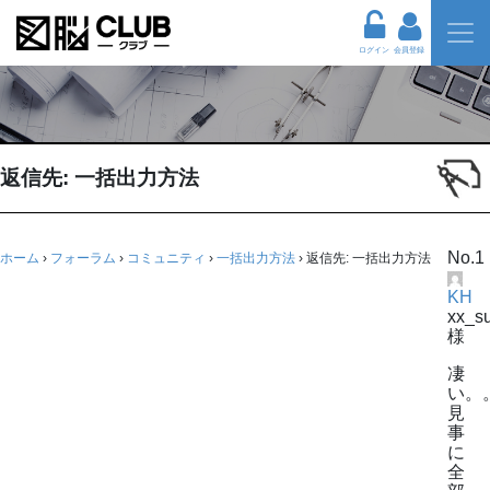
ログイン
会員登録
返信先: 一括出力方法
No.1
ホーム
›
フォーラム
›
コミュニティ
›
一括出力方法
›
返信先: 一括出力方法
KH
xx_
様
凄
い。
見
事
に
全