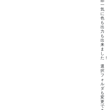
部
一
気
に
色
も
出
力
も
出
来
ま
し
た！
選
択
フ
ォ
ル
ダ
も
変
更
で