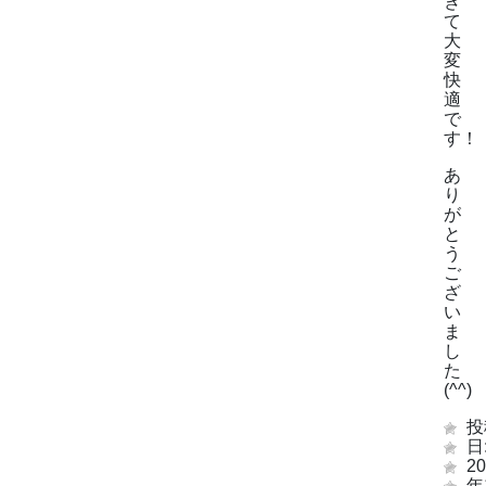
き
て
大
変
快
適
で
す！
あ
り
が
と
う
ご
ざ
い
ま
し
た
(^^)
投
日
20
年