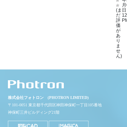
月
(ま
日
だ
12
評
P
価
が
あ
り
ま
せ
ん)
株式会社フォトロン (PHOTRON LIMITED)
〒101-0051 東京都千代田区神田神保町一丁目105番地
神保町三井ビルディング21階