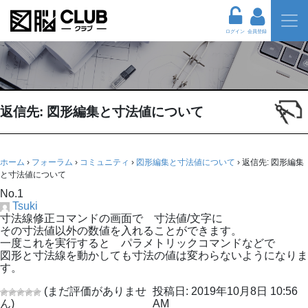
ログイン
会員登録
返信先: 図形編集と寸法値について
ホーム
›
フォーラム
›
コミュニティ
›
図形編集と寸法値について
›
返信先: 図形編集
と寸法値について
No.1
Tsuki
寸法線修正コマンドの画面で 寸法値/文字に
その寸法値以外の数値を入れることができます。
一度これを実行すると パラメトリックコマンドなどで
図形と寸法線を動かしても寸法の値は変わらないようになりま
す。
(まだ評価がありませ
投稿日: 2019年10月8日 10:56
ん)
AM