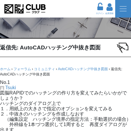
ログイン
会員登録
返信先: AutoCADハッチング中抜き図面
ホーム
›
フォーラム
›
コミュニティ
›
AutoCADハッチング中抜き図面
›
返信先:
AutoCADハッチング中抜き図面
No.1
Tsuki
図脳RAPIDでのハッチングの作り方を変えてみたらいかがで
しょうか？
ハッチングのダイアログ上で
１．用紙上の大きさで指定のオプションを変えてみる
２．中抜きのハッチングを作成しなおす
（編集設定 ハッチング境界の指定方法：手動選択の場合）
外枠線を1本づつ選択して1周すると 再度ダイアログが
出ます