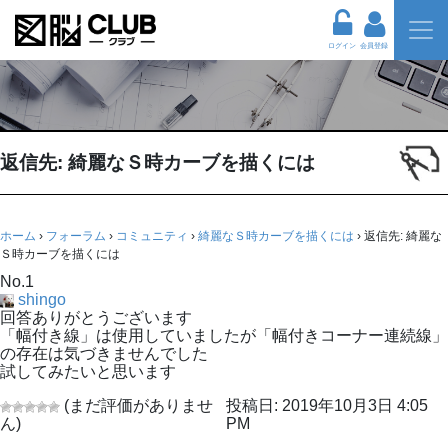
ログイン
会員登録
返信先: 綺麗なＳ時カーブを描くには
ホーム
›
フォーラム
›
コミュニティ
›
綺麗なＳ時カーブを描くには
›
返信先: 綺麗な
Ｓ時カーブを描くには
No.1
shingo
回答ありがとうございます
「幅付き線」は使用していましたが「幅付きコーナー連続線」
の存在は気づきませんでした
試してみたいと思います
(まだ評価がありませ
投稿日: 2019年10月3日 4:05
ん)
PM