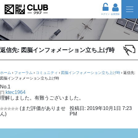
ログイン
会員登録
返信先: 図脳インフォメーション立ち上げ時
ホーム
›
フォーラム
›
コミュニティ
›
図脳インフォメーション立ち上げ時
›
返信先:
図脳インフォメーション立ち上げ時
No.1
ktec1964
理解しました。有難うございました。
(まだ評価がありませ
投稿日: 2019年10月1日 7:23
ん)
PM