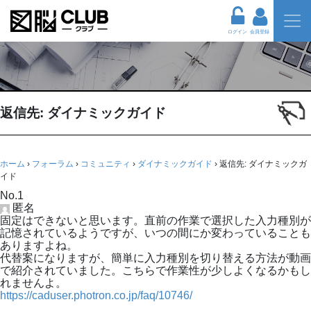
ログイン
会員登録
返信先: ダイナミックガイド
ホーム
›
フォーラム
›
コミュニティ
›
ダイナミックガイド
›
返信先: ダイナミックガ
イド
No.1
匿名
固定はできないと思います。直前の作業で選択した入力種別が
記憶されているようですが、いつの間にか変わっていることも
ありますよね。
代替案になりますが、簡単に入力種別を切り替える方法が動画
で紹介されていました。こちらで作業性が少しよくなるかもし
れませんよ。
https://caduser.photron.co.jp/faq/10746/