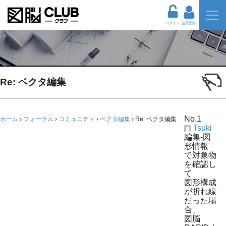
ログイン
会員登録
Re: ベクタ編集
No.1
ホーム
›
フォーラム
›
コミュニティ
›
ベクタ編集
›
Re: ベクタ編集
Tsuki
編集-図
形情報
で対象物
を確認し
て
図形構成
が折れ線
だった場
合、
図脳