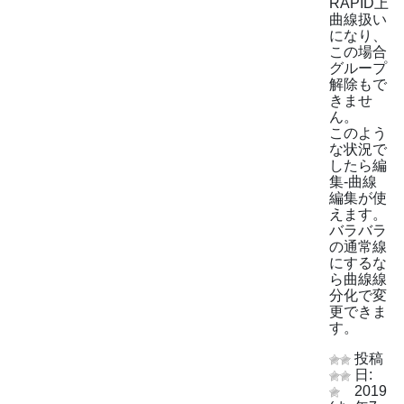
RAPID上
曲線扱い
になり、
この場合
グループ
解除もで
きませ
ん。
このよう
な状況で
したら編
集-曲線
編集が使
えます。
バラバラ
の通常線
にするな
ら曲線線
分化で変
更できま
す。
投稿
日:
2019