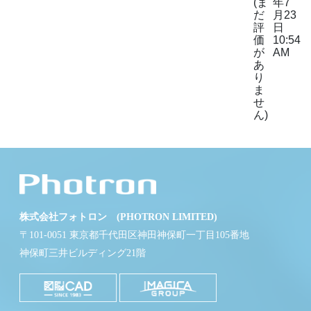
(ま
年7
だ
月23
評
日
価
10:54
が
AM
あ
り
ま
せ
ん)
株式会社フォトロン (PHOTRON LIMITED)
〒101-0051 東京都千代田区神田神保町一丁目105番地
神保町三井ビルディング21階