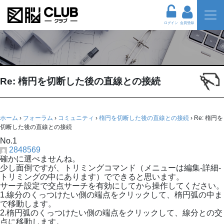
ログイン
会員登録
Re: 楕円を切断した後の直線との接続
ホーム
›
フォーラム
›
コミュニティ
›
楕円を切断した後の直線との接続
›
Re: 楕円を
切断した後の直線との接続
No.1
2848569
確かに選べませんね。
少し面倒ですが、トリミングコマンド（メニューは編集-詳細-
トリミングの中にあります）でできると思います。
サーチ設定で交点サーチを有効にしてから操作してください。
1.線分のくっつけたい側の端点をクリックして、楕円弧の中ま
で移動します。
2.楕円弧のくっつけたい側の端点をクリックして、線分との交
点に移動します。