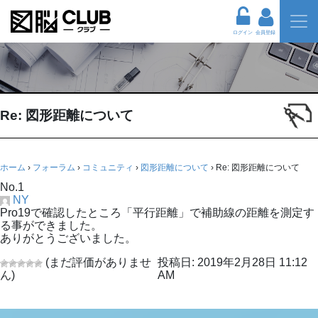
ログイン
会員登録
Re: 図形距離について
ホーム
›
フォーラム
›
コミュニティ
›
図形距離について
›
Re: 図形距離について
No.1
NY
Pro19で確認したところ「平行距離」で補助線の距離を測定す
る事ができました。
ありがとうございました。
(まだ評価がありませ
投稿日: 2019年2月28日 11:12
ん)
AM