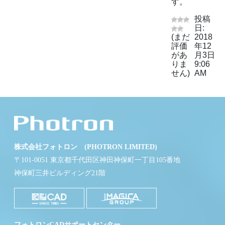
す。
投稿
日:
(まだ
2018
評価
年12
があ
月3日
りま
9:06
せん)
AM
株式会社フォトロン (PHOTRON LIMITED)
〒101-0051 東京都千代田区神田神保町一丁目105番地
神保町三井ビルディング21階
フォトロンCADサポートセンター