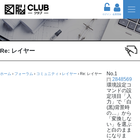
ログイン
会員登録
Re: レイヤー
No.1
ホーム
›
フォーラム
›
コミュニティ
›
レイヤー
›
Re: レイヤー
2848569
環境設定コ
マンドの設
定項目「入
力」で「白
(黒)背景時
の…」から
「変換しな
い」を選ぶ
と白のまま
になりま