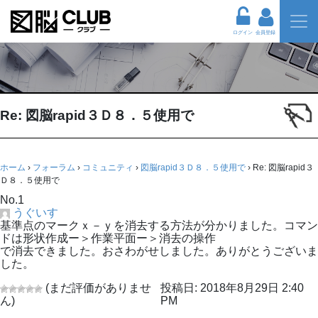
ログイン
会員登録
Re: 図脳rapid３Ｄ８．５使用で
ホーム
›
フォーラム
›
コミュニティ
›
図脳rapid３Ｄ８．５使用で
›
Re: 図脳rapid３
Ｄ８．５使用で
No.1
うぐいす
基準点のマークｘ－ｙを消去する方法が分かりました。コマン
ドは形状作成ー＞作業平面ー＞消去の操作
で消去できました。おさわがせしました。ありがとうございま
した。
(まだ評価がありませ
投稿日: 2018年8月29日 2:40
ん)
PM