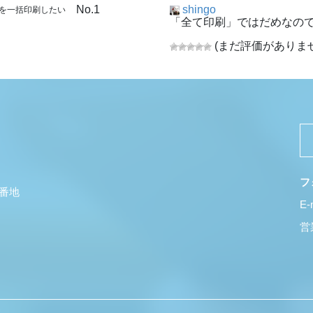
No.1
shingo
面を一括印刷したい
「全て印刷」ではだめなの
(まだ評価がありませ
フ
5番地
E-
営業