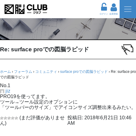
ログイン
会員登録
Re: surface proでの図脳ラピッド
ホーム
›
フォーラム
›
コミュニティ
›
surface proでの図脳ラピッド
›
Re: surface pro
での図脳ラピッド
No.1
jiz
PRO19を使ってます。
ツール→ツール設定のオプションに
「ツールバーのサイズ」でアイコンサイズ調整出来るみたい。
(まだ評価がありませ
投稿日: 2018年6月21日 10:46
ん)
AM