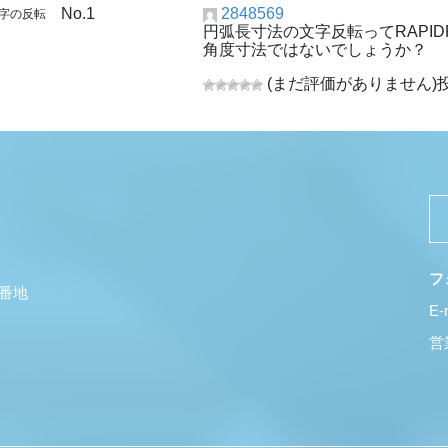
No.1
2848569
文字の反転
円弧長寸法の文字反転ってRAPID
角度寸法ではないでしょうか？
(まだ評価がありません)
投
フ
5番地
E-
営業