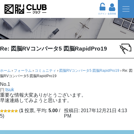
ログイン
会員登録
Re: 図脳RVコンバータ5 図脳RapidPro19
ホーム
›
フォーラム
›
コミュニティ
›
図脳RVコンバータ5 図脳RapidPro19
›
Re: 図
脳RVコンバータ5 図脳RapidPro19
No.1
tsuk
重要な情報大変ありがとうございます。
早速連絡してみようと思います。
(
1
投票, 平均:
5.00
/
投稿日: 2017年12月21日 4:13
5)
PM