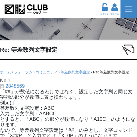
ログイン
会員登録
Re: 等差数列文字設定
ホーム
›
フォーラム
›
コミュニティ
›
等差数列文字設定
›
Re: 等差数列文字設定
No.1
2848569
「##」が数値になるわけではなく、設定した文字列と同じ文
字列の部分が数値に置き換わります。
例えば
等差数列文字設定：ABC
入力した文字列：AABCC
とすると、「ABC」の部分が数値になり「A10C」のようにな
ります。
なので、等差数列文字設定は「##」のみとし、文字コマンド
で「X##P」と入力すれば「X10P」のようになります。