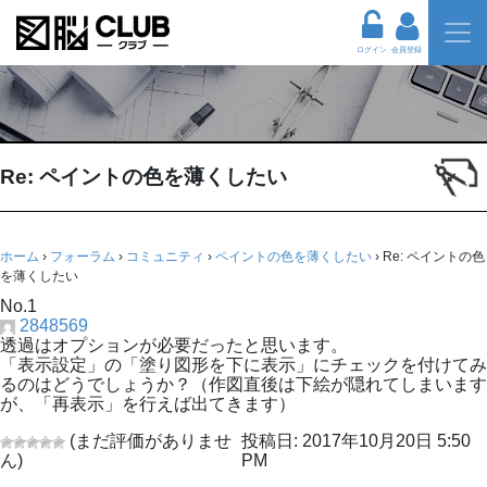
ログイン
会員登録
Re: ペイントの色を薄くしたい
ホーム
›
フォーラム
›
コミュニティ
›
ペイントの色を薄くしたい
›
Re: ペイントの色
を薄くしたい
No.1
2848569
透過はオプションが必要だったと思います。
「表示設定」の「塗り図形を下に表示」にチェックを付けてみ
るのはどうでしょうか？（作図直後は下絵が隠れてしまいます
が、「再表示」を行えば出てきます）
(まだ評価がありませ
投稿日: 2017年10月20日 5:50
ん)
PM