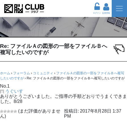
ログイン
会員登録
Re: ファイルＡの図形の一部をファイルＢへ
複写したいのですが
ホーム
›
フォーラム
›
コミュニティ
›
ファイルＡの図形の一部をファイルＢへ複写
したいのですが
›
Re: ファイルＡの図形の一部をファイルＢへ複写したいのですが
No.1
うぐいす
ありがとうございました。ご指導の手順どおりでうまくできま
した。8/28
(まだ評価がありませ
投稿日: 2017年8月28日 1:37
ん)
PM