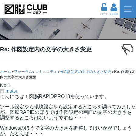
ログイン
会員登録
Re: 作図設定内の文字の大きさ変更
ホーム
›
フォーラム
›
コミュニティ
›
作図設定内の文字の大きさ変更
›
Re: 作図設定
内の文字の大きさ変更
No.1
matsu
こんにちは！図脳RAPIDPRO18を使っています。
ツール設定やら環境設定やら設定するところを調べてみました
が、図脳RAPIDのほうでは作図設定の画面の文字の大きさを
調整するところはないようですね・・・
Windowsのほうで文字の大きさを調整してはいかがでしょう
か。たとえば・・・