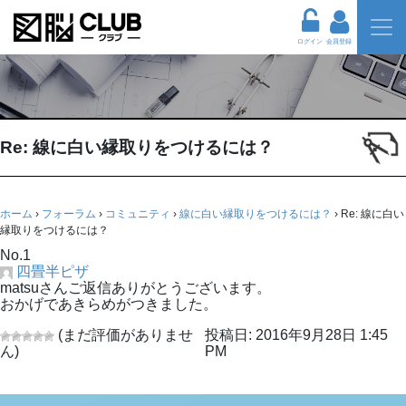
ログイン
会員登録
Re: 線に白い縁取りをつけるには？
ホーム
›
フォーラム
›
コミュニティ
›
線に白い縁取りをつけるには？
›
Re: 線に白い
縁取りをつけるには？
No.1
四畳半ピザ
matsuさんご返信ありがとうございます。
おかげであきらめがつきました。
(まだ評価がありませ
投稿日: 2016年9月28日 1:45
ん)
PM