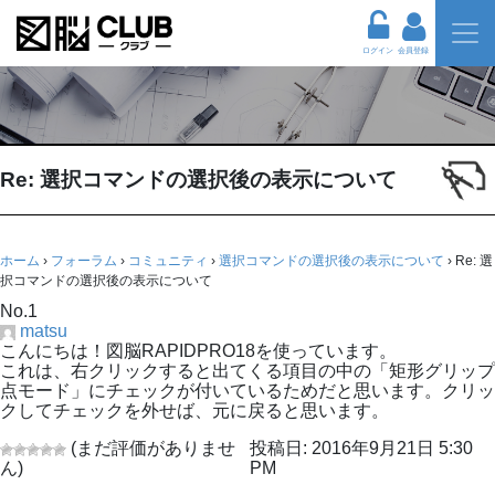
ログイン
会員登録
Re: 選択コマンドの選択後の表示について
ホーム
›
フォーラム
›
コミュニティ
›
選択コマンドの選択後の表示について
›
Re: 選
択コマンドの選択後の表示について
No.1
matsu
こんにちは！図脳RAPIDPRO18を使っています。
これは、右クリックすると出てくる項目の中の「矩形グリップ
点モード」にチェックが付いているためだと思います。クリッ
クしてチェックを外せば、元に戻ると思います。
(まだ評価がありませ
投稿日: 2016年9月21日 5:30
ん)
PM