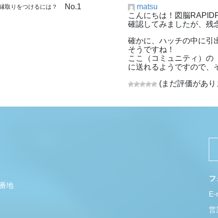
No.1
matsu
白い縁取りをつけるには？
こんにちは！図脳RAPID
確認してみましたが、残
確かに、ハッチの中に引
そうですね！
ここ（コミュニティ）の
に送れるようですので、
(まだ評価があり
フ
5番地
E-
営業