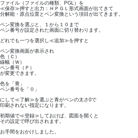
ファイル（ファイルの種類、PGL）を
≪保存≫押すと出力：ＨＰＧＬ形式画面が出てきて
分解能・原点位置とペン変換という項目が出てきます。
ペン変換を選ぶと、１から１０まで
ペン番号が設定された画面に切り替わります。
どれでも一つを選択し≪追加≫を押すと
ペン変換画面が表示され
色（Ｃ）
線幅（Ｗ）
ペン番号（Ｐ）
が変更できます。
色を「青」
ペン番号を「０」
にして≪了解≫を選ぶと青がペンの太さ0で
印刷されない指定になります。
初期値で≪登録≫しておけば、図面を開くと
その設定で呼び出されます。
お手間をおかけしました。