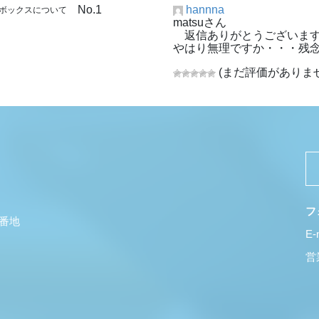
No.1
hannna
グボックスについて
matsuさん
返信ありがとうございま
やはり無理ですか・・・残
(まだ評価がありませ
フ
5番地
E-
営業