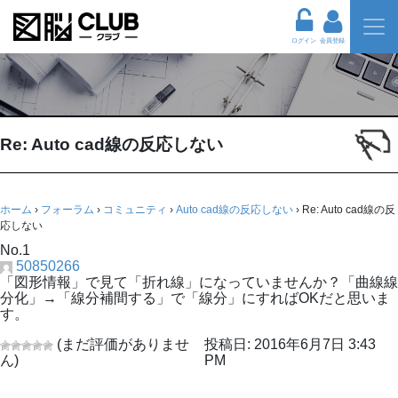
ログイン
会員登録
Re: Auto cad線の反応しない
ホーム
›
フォーラム
›
コミュニティ
›
Auto cad線の反応しない
›
Re: Auto cad線の反
応しない
No.1
50850266
「図形情報」で見て「折れ線」になっていませんか？「曲線線
分化」→「線分補間する」で「線分」にすればOKだと思いま
す。
(まだ評価がありませ
投稿日: 2016年6月7日 3:43
ん)
PM