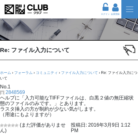
ログイン
会員登録
Re: ファイル入力について
ホーム
›
フォーラム
›
コミュニティ
›
ファイル入力について
›
Re: ファイル入力につ
いて
No.1
2848569
ヘルプに「入力可能なTIFFファイルは、白黒２値の無圧縮状
態のファイルのみです。」とあります。
ラスタ挿入の方が制約が少ない気がします。
（用途にもよりますが）
(まだ評価がありませ
投稿日: 2016年3月9日 1:12
ん)
PM