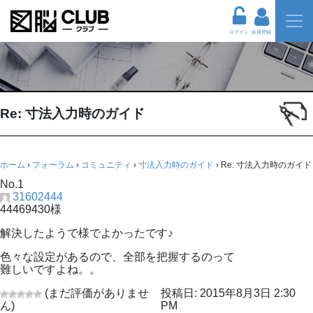
ログイン
会員登録
Re: 寸法入力時のガイド
ホーム
›
フォーラム
›
コミュニティ
›
寸法入力時のガイド
›
Re: 寸法入力時のガイド
No.1
31602444
44469430様
解決したようで様でよかったです♪
色々な設定があるので、全部を把握するのって
難しいですよね。。
(まだ評価がありませ
投稿日: 2015年8月3日 2:30
ん)
PM