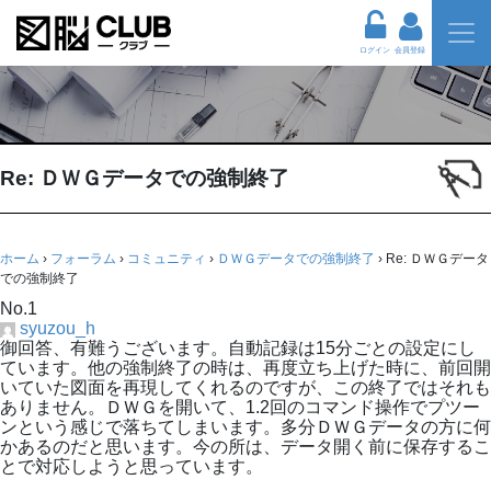
ログイン
会員登録
Re: ＤＷＧデータでの強制終了
ホーム
›
フォーラム
›
コミュニティ
›
ＤＷＧデータでの強制終了
›
Re: ＤＷＧデータ
での強制終了
No.1
syuzou_h
御回答、有難うございます。自動記録は15分ごとの設定にし
ています。他の強制終了の時は、再度立ち上げた時に、前回開
いていた図面を再現してくれるのですが、この終了ではそれも
ありません。ＤＷＧを開いて、1.2回のコマンド操作でプツー
ンという感じで落ちてしまいます。多分ＤＷＧデータの方に何
かあるのだと思います。今の所は、データ開く前に保存するこ
とで対応しようと思っています。