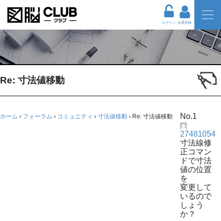
ログイン
会員登録
Re: 寸法値移動
No.1
ホーム
›
フォーラム
›
コミュニティ
›
寸法値移動
›
Re: 寸法値移動
27481054
寸法線修
正コマン
ドで寸法
値の位置
を
変更して
いるので
しょう
か？