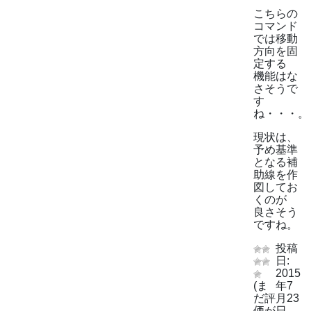
こちらの
コマンド
では移動
方向を固
定する
機能はな
さそうで
す
ね・・・。
現状は、
予め基準
となる補
助線を作
図してお
くのが
良さそう
ですね。
投稿
日:
2015
(ま
年7
だ評
月23
価が
日