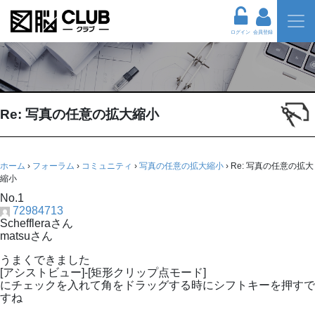
ログイン
会員登録
Re: 写真の任意の拡大縮小
ホーム
›
フォーラム
›
コミュニティ
›
写真の任意の拡大縮小
›
Re: 写真の任意の拡大
縮小
No.1
72984713
Scheffleraさん
matsuさん
うまくできました
[アシストビュー]-[矩形クリップ点モード]
にチェックを入れて角をドラッグする時にシフトキーを押すで
すね