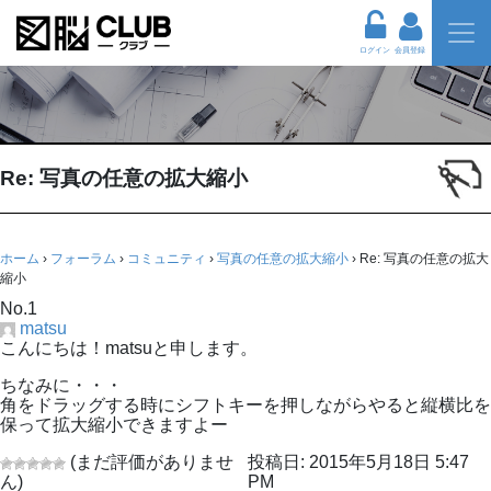
ログイン
会員登録
Re: 写真の任意の拡大縮小
ホーム
›
フォーラム
›
コミュニティ
›
写真の任意の拡大縮小
›
Re: 写真の任意の拡大
縮小
No.1
matsu
こんにちは！matsuと申します。
ちなみに・・・
角をドラッグする時にシフトキーを押しながらやると縦横比を
保って拡大縮小できますよー
(まだ評価がありませ
投稿日: 2015年5月18日 5:47
ん)
PM