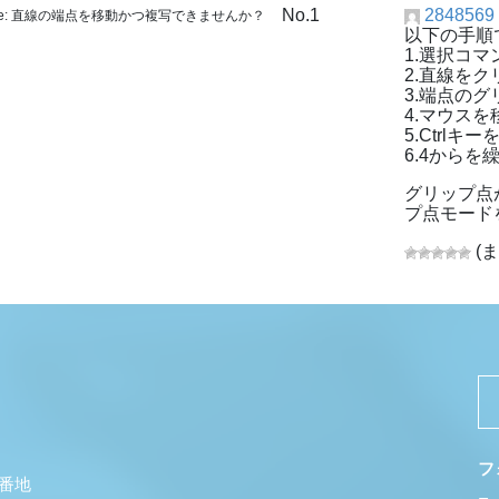
No.1
2848569
e: 直線の端点を移動かつ複写できませんか？
以下の手順
1.選択コ
2.直線をク
3.端点の
4.マウスを
5.Ctrl
6.4からを
グリップ点
プ点モード
(
フ
5番地