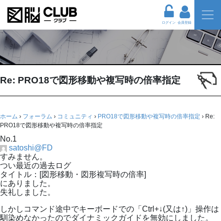
ログイン
会員登録
Re: PRO18で図形移動や複写時の倍率指定
ホーム
›
フォーラム
›
コミュニティ
›
PRO18で図形移動や複写時の倍率指定
›
Re:
PRO18で図形移動や複写時の倍率指定
No.1
satoshi@FD
すみません。
つい最近の過去ログ
タイトル：[図形移動・図形複写時の倍率]
にありました。
失礼しました。
しかしコマンド途中でキーボードでの「Ctrl+↓(又は↑)」操作は
馴染めなかったのでダイナミックガイドを無効にしました。