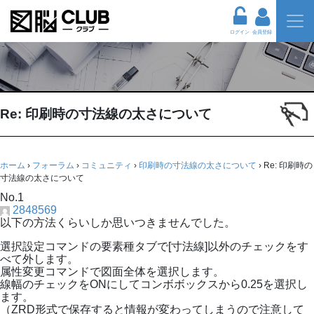
ログイン
会員登録
Re: 印刷時の寸法線の太さについて
ホーム
›
フォーラム
›
コミュニティ
›
印刷時の寸法線の太さについて
›
Re: 印刷時の
寸法線の太さについて
No.1
2848569
以下の方法くらいしか思いつきませんでした。
選択設定コマンドの要素種タブで[寸法線]以外のチェックをす
べて外します。
属性変更コマンドで図面全体を選択します。
線幅のチェックをONにしてコンボボックスから0.25を選択し
ます。
（ZRD形式で保存すると情報が変わってしまうので注意して