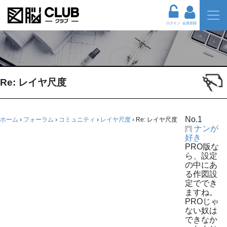
ログイン
会員登録
Re: レイヤ尺度
No.1
ホーム
›
フォーラム
›
コミュニティ
›
レイヤ尺度
›
Re: レイヤ尺度
ナンが
好き
PRO版な
ら、設定
の中にあ
る作図設
定ででき
ますね。
PROじゃ
ない奴は
できなか