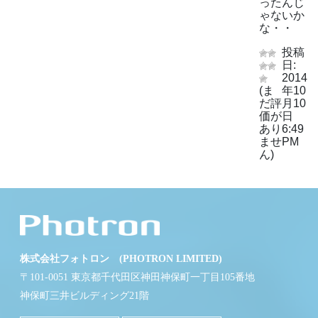
ったんじ
ゃないか
な・・
投稿
日:
2014
(ま
年10
だ評
月10
価が
日
あり
6:49
ませ
PM
ん)
株式会社フォトロン (PHOTRON LIMITED)
〒101-0051 東京都千代田区神田神保町一丁目105番地
神保町三井ビルディング21階