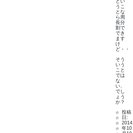
とい
うこ
とな
ら周
長分
割で
でき
ます
け
ど・・
そう
いう
こと
では
な
い、
でし
ょう
か？
投稿
日:
2014
年10