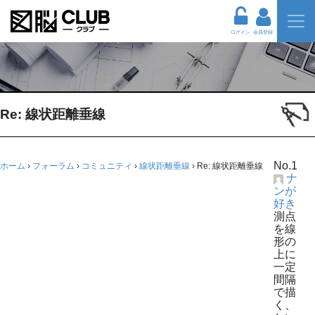
ログイン
会員登録
Re: 線状距離垂線
No.1
ホーム
›
フォーラム
›
コミュニティ
›
線状距離垂線
›
Re: 線状距離垂線
ナ
ンが
好き
測点
を線
形の
上に
一定
間隔
で描
く、