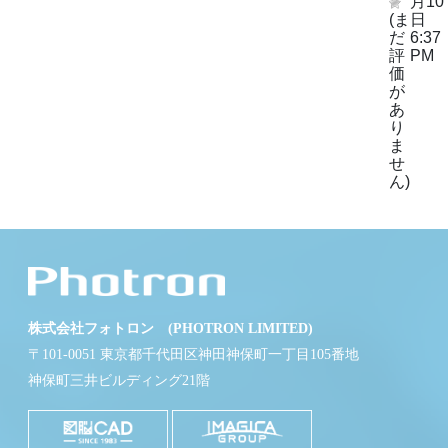
月10
(ま
日
だ
6:37
評
PM
価
が
あ
り
ま
せ
ん)
株式会社フォトロン (PHOTRON LIMITED)
〒101-0051 東京都千代田区神田神保町一丁目105番地
神保町三井ビルディング21階