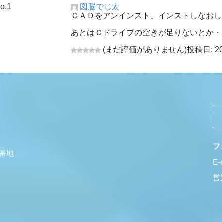
o.1
図脳でじ太
ＣＡＤをアンインスト、インストしなおし
あとはＣドライブの空きが足りないとか・
(まだ評価がありません)
投稿日: 20
フ
5番地
E-
営業