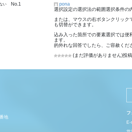
No.1
pona
来ない
選択設定の選択法の範囲選択条件の
または、マウスの右ボタンクリック
も切替ができます。
込み入った箇所での要素選択では便
ます。
的外れな回答でしたら、ご容赦くだ
(まだ評価がありません)
投稿日
フ
5番地
E-
営業